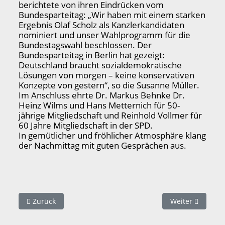
berichtete von ihren Eindrücken vom
Bundesparteitag: „Wir haben mit einem starken
Ergebnis Olaf Scholz als Kanzlerkandidaten
nominiert und unser Wahlprogramm für die
Bundestagswahl beschlossen. Der
Bundesparteitag in Berlin hat gezeigt:
Deutschland braucht sozialdemokratische
Lösungen von morgen – keine konservativen
Konzepte von gestern“, so die Susanne Müller.
Im Anschluss ehrte Dr. Markus Behnke Dr.
Heinz Wilms und Hans Metternich für 50-
jährige Mitgliedschaft und Reinhold Vollmer für
60 Jahre Mitgliedschaft in der SPD.
In gemütlicher und fröhlicher Atmosphäre klang
der Nachmittag mit guten Gesprächen aus.
Vorheriger Beitrag: Morgens um 6 am Bahnhof Oberwinter
Nächster Beitra
Zurück
Weiter