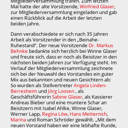
Mitgliederversammlung trafen. Zum letzten
Mal hatte der alte Vorsitzende,
Winfried Glaser
,
zur Mitgliederversammlung eingeladen und gab
einen Rückblick auf die Arbeit der letzten
beiden Jahre.
Dann verabschiedete er sich nach 35 Jahren
Arbeit als Vorsitzender in den „Beinahe-
Ruhestand“. Der neue Vorsitzende
Dr. Markus
Behnke
bedankte sich herzlich bei Winne Glaser
und freute sich, dass er noch als Beisitzer in den
nächsten beiden Jahren zur Verfügung steht. Im
Verlauf der Mitgliederversammlung zeichnete
sich bei der Neuwahl des Vorstandes ein guter
Mix aus bekannten und neuen Gesichtern ab:
So wurden als Stellvertreter
Angela Linden-
Berresheim
und
Jörg Loosen
, als
Geschäftsführerin
Sabine Glaser
, als Kassierer
Andreas Bieber und eine muntere Schar an
Beisitzern mit Isabel Ahlke, Winne Glaser,
Werner Lapp,
Regina Löw
,
Hans Metternich
,
Marina
und Roman Schröder gewählt. „Mit dem
neuen Vorstand haben wir eine lebhafte Runde,